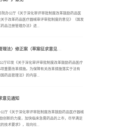
、国务院办公厅《关于深化审评审批制度改革鼓励药品医
务院关于改革药品医疗器械审评审批制度的意见》（国发
药品注册管理办法》进...
向社会公开征求意见。请于2017年11月25日前将有
总局办公厅公开征求《〈中华人民共和国药品管理法〉修正案（草案征求意见稿）》意见
总局（药品化妆品注册管理司）。 电子邮箱：
（修订稿）食品药品监管总局办公厅 2017年10月23日附件：
务院办公厅印发《关于深化审评审批制度改革鼓励药品医疗
6项重要改革措施。为保障有关改革措施落实于法有
药品管理法》的内容...
正案（草案征求意见稿）》，现向社会公开征求意见。
求意见通知
中华人民共和国药品管理法》只是局部修改，请社会各
建议，请将意见和建议通过电子邮件的形式于2017年
务院办公厅《关于深化审评审批制度改革鼓励药品医疗器械
“药品管理法修正案”。根据十二届全国人大常委会立法
大鼓励创新的力度，加快临床急需药品的上市，尽早满足
民共和国药品管理法》的全面修订，将适时另行征求意
技术要求》，现向社...
.《中华人民共和国药品管理法》修正案（草案征求意见稿）
理法》修正案（草案征求意见稿） 3.《中