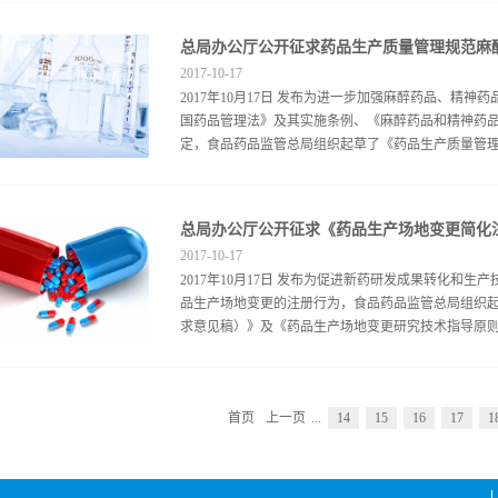
华人民共和国药品管理法》修正案草案花脸稿食品药品监管
会公开征求意见。请于2017年11月25日前通过电子邮
共和国药品管理法》修正案（草案征求意见稿）有关情况
zhangfan@cde.org.cn 国家食
法》修正案草案花脸稿.docx附件：2...
2017
-
10
-
17
2017年10月17日 发布为进一步加强麻醉药品、精
国药品管理法》及其实施条例、《麻醉药品和精神药
定，食品药品监管总局组织起草了《药品生产质量管理规
和药品类易制毒化学品附录（征求意见稿）》和《起草
于2017年11月30日前，将有关意见填写《意见反
2017
-
10
-
17
件：fuyr@cfda.gov.cn 附件：1.药品生产
2017年10月17日 发布为促进新药研发成果转化和
求意见稿） 2.药品生产质量管理规范麻醉药品
品生产场地变更的注册行为，食品药品监管总局组织
稿）起草说明 3.药品生产质量管理规范麻醉药
求意见稿）》及《药品生产场地变更研究技术指导原则（
稿）意见反馈表食品药品监管总局办公厅2017年10月
药品类易制毒化学品附录（征求意见稿）.docx附件
毒化学品附录（征求意见稿）起草说明.docx附件3
向社会公开征求意见。请将修改意见于2017年11月
化学品附录（征求意见稿）意见反馈表.docx
首页
上一页
...
14
15
16
17
1
注册管理司。 电子邮箱：jingying@cfda.gov.
意见稿） 2.药品生产场地变更研究技术指导原则
册审批管理规定（征求意见稿）》及《药品生产场地
药品监管总局办公厅2017年10月12日‍附件1.药品生