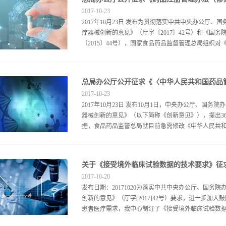
2017
-
10
-
23
2017年10月23日 发布为贯彻落实中共中央办公厅
疗器械创新的意见》（厅字〔2017〕42号）和《国
〔2015〕44号），国家食品药品监督管理总局组织对《
行了修订，起草了《药品注册管理办法（修订稿）》，现
关意见以电子邮件形式反馈至国家食品药品监督管理
2017
-
10
-
23
ypzcglbf@cfda.gov.cn 附件：药品注册管理办法
2017年10月23日 发布10月1日，中央办公厅、国
药品注册管理办法（修订稿）.rar
器械创新的意见》（以下简称《创新意见》），提出3
据，食品药品监管总局就目前急需修改《中华人民共和国
进行认真研究，形成《中华人民共和国药品管理法修
关于《接受境外临床试验数据的技术要求》征
为确保《创新意见》相关改革措施尽快实施，此次《
2017
-
10
-
20
界紧紧围绕《创新意见》提出的改革措施，提出意见和
发布日期：20171020为落实中共中央办公厅、国
10月30日前反馈食品药品监管总局法制司，并请注明
创新的意见》（厅字[2017]42号）要求，进一步加
工作安排，食品药品监管总局正在加快推进《中华人
患者医疗需求，我中心制订了《接受境外临床试验数据的
见。 联系邮箱：xuxy@cfda.gov.cn附件：1
有关情况的说明 2.《中华人民共和国药品管