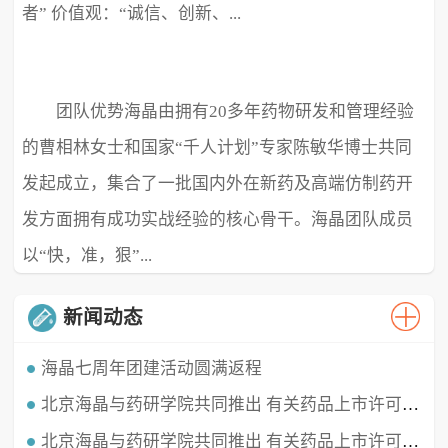
者” 价值观：“诚信、创新、...
团队优势海晶由拥有20多年药物研发和管理经验
极致、超越” ...
的曹相林女士和国家“千人计划”专家陈敏华博士共同
发起成立，集合了一批国内外在新药及高端仿制药开
发方面拥有成功实战经验的核心骨干。海晶团队成员
以“快，准，狠”...
新闻动态
海晶七周年团建活动圆满返程
北京海晶与药研学院共同推出 有关药品上市许可持有人（MAH）的直播课程
时光穿梭，白驹过隙，海晶已经七周岁啦！这七年我们携手同行，履践致远，砥砺深耕。值此海晶周年庆典之
时，举办了疫情三年后的首...
北京海晶与药研学院共同推出 有关药品上市许可持有人（MAH）的直播课程
北京海晶生物医药科技有限公司董事长兼总经理曹相林女士再次受邀做客药研学院直播间，对药品上市许可持有