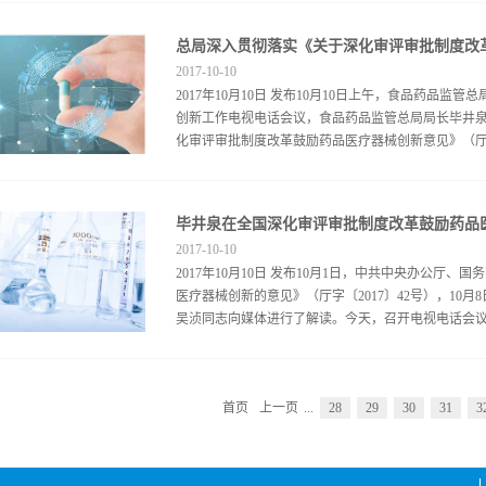
局长：毕井泉 2
总局深入贯彻落实《关于深化审评审批制度改
日国家食品药品监督管理总局关于调整进口药品注册
2017
-
10
-
10
委员会关于授权国务院在部分地方开展药品上市许可
2017年10月10日 发布10月10日上午，食品药品
药品医疗器械审评审批制度的意见》（国发〔2015〕
创新工作电视电话会议，食品药品监管总局局长毕井
食品药品监督管理总局局务会议研究决定，对进口药
化审评审批制度改革鼓励药品医疗器械创新意见》（厅字〔2
国际多中心药物临床试验，允许同步开展I期临床试验
入Ⅱ期或Ⅲ期临床试验的要求，预防用生物制品除外
后，申请人可以直接提出药品上市注册申请。提出上
部署。要求各地充分认识深化改革鼓励创新是落实习
文件的要求。 三、对于提出进口药品临床试验申请
药品质量安全的重要举措，全面把握深化改革鼓励创
制品创新药，取消应当获得境外制药厂商所在生产国家或
2017
-
10
-
10
在境外取得的临床试验数据、优化药品医疗器械上市
2017年10月10日 发布10月1日，中共中央办公厅
一致性评价等10项具体任务。毕井泉强调，《意见》
医疗器械创新的意见》（厅字〔2017〕42号），10
评审批制度改革的基本方向，明确了鼓励创新的重大
吴浈同志向媒体进行了解读。今天，召开电视电话会议，
品医疗器械监管改革的基本纲领，是做好监管工作的
井泉指出，《意见》出台为促进我国药品医疗器械产
各级食品药品监管部门要统一思想认识，将落实《意
《关于深化审评审批制度改革鼓励药品医疗器械创新
护人民利益角度出发，处理好改革中的各种矛盾和问
首页
上一页
...
28
29
30
31
3
分认识深化改革鼓励创新的重要性必要性 食品药品
织领导，强化协作配合，完善配套政策，加大监督检查力
基本民生问题，也是经济社会发展的重大战略问题。2
疗器械创新的政策。今年5月9日、10日总局向社会公
公室听取了汇报；5月12日，全国人大法工委听取了汇