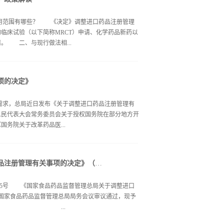
项的适用范围有哪些？ 《决定》调整进口药品注册管理
临床试验（以下简称MRCT）申请、化学药品新药以
。 二、与现行做法相...
整的事项主要有三个方面。一是允许同步研发申报。
项的决定》
要求，境外申请人向总局申请开展MRCT的药物，应
验。《决定》实施后，除预防用生物制品外，允许在中国
临床需求，总局近日发布《关于调整进口药品注册管理有
。《注册办法》中MRCT申报及审评审批是相对独立
人民代表大会常务委员会关于授权国务院在部分地方开
药品注册程序申报。《决定》实施后，开展MRCT的
务院关于改革药品医...
件要求的，可以直接提出进口上市注册申请。三是取消
出进口临床申请、进口上市申请的化学药品新药以及治
在生产国家或者地区的上市许可的要求。 三、《决
号）要求，对进口药品注册管理部分事项进行调整。
或者地区的上市许可的要求”是否适用于整个注册流
《国家食品药品监督管理总局关于调整进口药品注册管理有关事项的决定》（国家食品药品监督管理总局令第35号）
多中心药物临床试验的，允许同步开展I期临床试
外制药厂商所在生产国...
进入Ⅱ期或Ⅲ期临床试验的要求；在中国进行的国际多
令第35号 《国家食品药品监督管理总局关于调整进口
上市注册申请。《决定》还取消了化学药品新药以及治
日经国家食品药品监督管理总局局务会议审议通过，现予
申请时，应当获得境外制药厂商所在生产国家或者地区
行。 ...
对于发布前已受理、以国际多中心临床试验数据提出
办法》及相关文件要求的，可以直接批准进口。