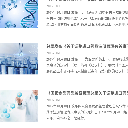
2017
-
10
-
10
2017年10月10日 发布一、《决定》调整有关事
有关事项的适用范围包括在中国进行的国际多中心药物
及治疗用生物制品创新药进口临床和进口上市注册申请
比，《决定》调整的事项主要有哪些？ 《决定》调
总局发布《关于调整进口药品注册管理有关事
现行《药品注册管理办法》（以下简称《注册办法》）
2017
-
10
-
10
当是已在境外注册或者已经进入II期或III期临床试
2017年10月10日 发布 为鼓励新药上市，满足
境内外同步开展Ι期临床试验。二是优化注册申报程序
关事项的决定》（以下简称《决定》），根据《全国
的程序，开展MRCT的药品申请进口的，需要按照进口
展药品上市许可持有人制度试点和有关问题的决定》《国
药品申请进口，符合《药品注册管理办法》及相关文
部分进口药品在境外上市的要求。具体而言，对于提
疗用生物制品创新药，取消应当获得境外制药厂商所
疗器械审评审批制度的意见》（国发〔2015〕44
定》第三条“取消应当获得境外制药厂商所在生产国家
《决定》规定，除预防用生物制品外，在中国进行国际
程？ 是的。 四、《决定》第三条“取消应当获得境
2017
-
10
-
10
验，取消临床试验用药物应当已在境外注册，或者已
2017年10月10日 发布国家食品药品监督管理总局
中心药物临床试验完成后，申请人可以直接提出药品
药品注册管理有关事项的决定》已于2017年6月20
疗用生物制品创新药在提出进口临床申请、进口上市
公布，自公布之日起施
的上市许可的要求。 《决定》自发布之日起实施，
免做进口临床试验的注册申请，符合《药品注册管理