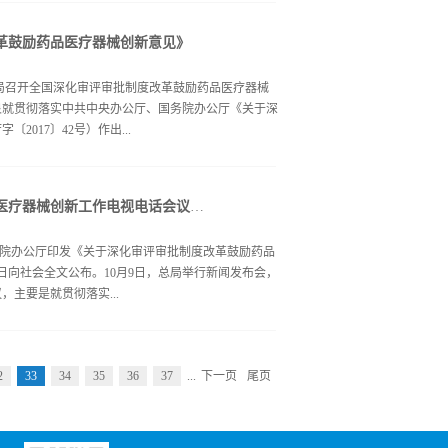
017年10月10
革鼓励药品医疗器械创新意见》
管理有关事项的决定 根据《全国人民代表大会常务
持有人制度试点和有关问题的决定》《国务院关于改革
监管总局召开全国深化审评审批制度改革鼓励药品医疗器械
44号）要求，为鼓励新药上市，满足临床需求，经国家
泉就贯彻落实中共中央办公厅、国务院办公厅《关于深
品注册管理有关事项作如下调整： 一、在中国进行
017〕42号）作出...
，取消临床试验用药物应当已在境外注册，或者已进
。 二、在中国进行的国际多中心药物临床试验完成
市注册申请时，应当执行《药品注册管理办法》及相关
近平总书记关于药品安全工作战略思想、保障人民群众
、进口药品上市申请的化学药品新药以及治疗用生物
毕井泉在全国深化审评审批制度改革鼓励药品医疗器械创新工作电视电话会议上的讲话（2017年10月10日）
新的目标任务，重点做好扩充临床试验资源、接受企业
者地区的上市许可的...
流程、强化知识产权保护、加快推进仿制药质量和疗效
、国务院办公厅印发《关于深化审评审批制度改革鼓励药品
阐明了药品医疗器械监管的一系列重要理念，指出了审
月8日向社会全文公布。10月9日，总局举行新闻发布会，
政策，提出了加强能力建设的重要任务。《意见》是药
主要是就贯彻落实...
基本遵循，是修订《药品管理法》的重要思想基础。毕
业结构调整和技术创新带来前所未有的历史发展机遇。
见》作为重要政治任务，坚定不移推动改革，坚持从维
的意见》作出部署。下面，我讲三点意见。 一、充
题，确保实现改革预期目标。要抓好学习培训，加强组
2
33
34
35
36
37
...
下一页
尾页
安全关系13多亿人的身体健康和生命安全，是重大的
度。毕井泉要求，各级食品药品...
016年第四季度开始，总局就组织力量研究鼓励药品医
开征求意见；5月10日，中央全面深化改革领导小组办
报；5月19日，汪洋副总理召开专题会议听取汇报并协