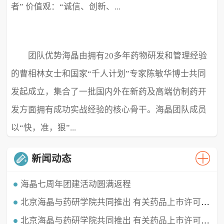
者” 价值观：“诚信、创新、...
团队优势海晶由拥有20多年药物研发和管理经验
极致、超越” ...
的曹相林女士和国家“千人计划”专家陈敏华博士共同
发起成立，集合了一批国内外在新药及高端仿制药开
发方面拥有成功实战经验的核心骨干。海晶团队成员
以“快，准，狠”...
新闻动态
海晶七周年团建活动圆满返程
北京海晶与药研学院共同推出 有关药品上市许可持有人（MAH）的直播课程
时光穿梭，白驹过隙，海晶已经七周岁啦！这七年我们携手同行，履践致远，砥砺深耕。值此海晶周年庆典之
时，举办了疫情三年后的首...
北京海晶与药研学院共同推出 有关药品上市许可持有人（MAH）的直播课程
北京海晶生物医药科技有限公司董事长兼总经理曹相林女士再次受邀做客药研学院直播间，对药品上市许可持有