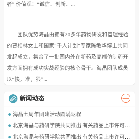
者” 价值观：“诚信、创新、...
团队优势海晶由拥有20多年药物研发和管理经验
极致、超越” ...
的曹相林女士和国家“千人计划”专家陈敏华博士共同
发起成立，集合了一批国内外在新药及高端仿制药开
发方面拥有成功实战经验的核心骨干。海晶团队成员
以“快，准，狠”...
新闻动态
海晶七周年团建活动圆满返程
北京海晶与药研学院共同推出 有关药品上市许可持有人（MAH）的直播课程
时光穿梭，白驹过隙，海晶已经七周岁啦！这七年我们携手同行，履践致远，砥砺深耕。值此海晶周年庆典之
时，举办了疫情三年后的首...
北京海晶与药研学院共同推出 有关药品上市许可持有人（MAH）的直播课程
北京海晶生物医药科技有限公司董事长兼总经理曹相林女士再次受邀做客药研学院直播间，对药品上市许可持有