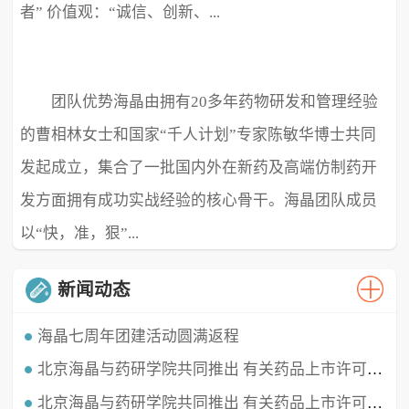
者” 价值观：“诚信、创新、...
团队优势海晶由拥有20多年药物研发和管理经验
极致、超越” ...
的曹相林女士和国家“千人计划”专家陈敏华博士共同
发起成立，集合了一批国内外在新药及高端仿制药开
发方面拥有成功实战经验的核心骨干。海晶团队成员
以“快，准，狠”...
新闻动态
海晶七周年团建活动圆满返程
北京海晶与药研学院共同推出 有关药品上市许可持有人（MAH）的直播课程
时光穿梭，白驹过隙，海晶已经七周岁啦！这七年我们携手同行，履践致远，砥砺深耕。值此海晶周年庆典之
时，举办了疫情三年后的首...
北京海晶与药研学院共同推出 有关药品上市许可持有人（MAH）的直播课程
北京海晶生物医药科技有限公司董事长兼总经理曹相林女士再次受邀做客药研学院直播间，对药品上市许可持有