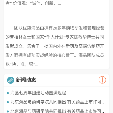
者” 价值观：“诚信、创新、...
团队优势海晶由拥有20多年药物研发和管理经验
极致、超越” ...
的曹相林女士和国家“千人计划”专家陈敏华博士共同
发起成立，集合了一批国内外在新药及高端仿制药开
发方面拥有成功实战经验的核心骨干。海晶团队成员
以“快，准，狠”...
新闻动态
海晶七周年团建活动圆满返程
北京海晶与药研学院共同推出 有关药品上市许可持有人（MAH）的直播课程
时光穿梭，白驹过隙，海晶已经七周岁啦！这七年我们携手同行，履践致远，砥砺深耕。值此海晶周年庆典之
时，举办了疫情三年后的首...
北京海晶与药研学院共同推出 有关药品上市许可持有人（MAH）的直播课程
北京海晶生物医药科技有限公司董事长兼总经理曹相林女士再次受邀做客药研学院直播间，对药品上市许可持有