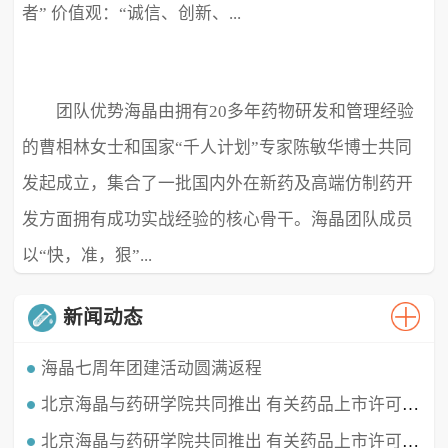
者” 价值观：“诚信、创新、...
团队优势海晶由拥有20多年药物研发和管理经验
极致、超越” ...
的曹相林女士和国家“千人计划”专家陈敏华博士共同
发起成立，集合了一批国内外在新药及高端仿制药开
发方面拥有成功实战经验的核心骨干。海晶团队成员
以“快，准，狠”...
新闻动态
海晶七周年团建活动圆满返程
北京海晶与药研学院共同推出 有关药品上市许可持有人（MAH）的直播课程
时光穿梭，白驹过隙，海晶已经七周岁啦！这七年我们携手同行，履践致远，砥砺深耕。值此海晶周年庆典之
时，举办了疫情三年后的首...
北京海晶与药研学院共同推出 有关药品上市许可持有人（MAH）的直播课程
北京海晶生物医药科技有限公司董事长兼总经理曹相林女士再次受邀做客药研学院直播间，对药品上市许可持有