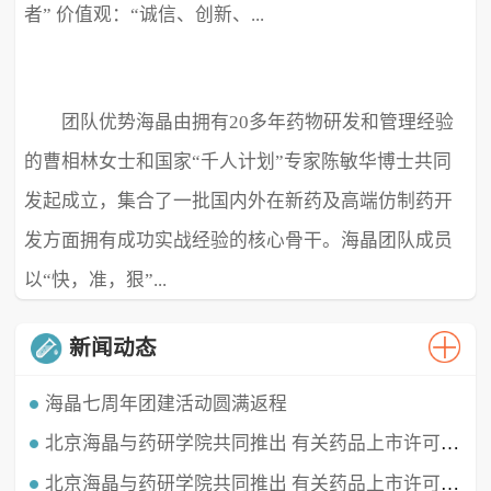
者” 价值观：“诚信、创新、...
团队优势海晶由拥有20多年药物研发和管理经验
极致、超越” ...
的曹相林女士和国家“千人计划”专家陈敏华博士共同
发起成立，集合了一批国内外在新药及高端仿制药开
发方面拥有成功实战经验的核心骨干。海晶团队成员
以“快，准，狠”...
新闻动态
海晶七周年团建活动圆满返程
北京海晶与药研学院共同推出 有关药品上市许可持有人（MAH）的直播课程
时光穿梭，白驹过隙，海晶已经七周岁啦！这七年我们携手同行，履践致远，砥砺深耕。值此海晶周年庆典之
时，举办了疫情三年后的首...
北京海晶与药研学院共同推出 有关药品上市许可持有人（MAH）的直播课程
北京海晶生物医药科技有限公司董事长兼总经理曹相林女士再次受邀做客药研学院直播间，对药品上市许可持有