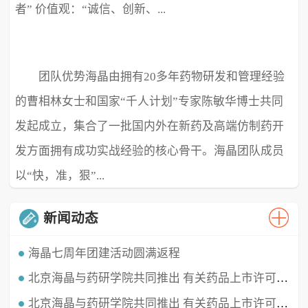
者” 价值观：“诚信、创新、...
团队优势海晶由拥有20多年药物研发和管理经验
极致、超越” ...
的曹相林女士和国家“千人计划”专家陈敏华博士共同
发起成立，集合了一批国内外在新药及高端仿制药开
发方面拥有成功实战经验的核心骨干。海晶团队成员
以“快，准，狠”...
新闻动态
海晶七周年团建活动圆满返程
北京海晶与药研学院共同推出 有关药品上市许可持有人（MAH）的直播课程
时光穿梭，白驹过隙，海晶已经七周岁啦！这七年我们携手同行，履践致远，砥砺深耕。值此海晶周年庆典之
时，举办了疫情三年后的首...
北京海晶与药研学院共同推出 有关药品上市许可持有人（MAH）的直播课程
北京海晶生物医药科技有限公司董事长兼总经理曹相林女士再次受邀做客药研学院直播间，对药品上市许可持有