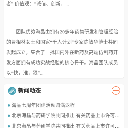
者” 价值观：“诚信、创新、...
团队优势海晶由拥有20多年药物研发和管理经验
极致、超越” ...
的曹相林女士和国家“千人计划”专家陈敏华博士共同
发起成立，集合了一批国内外在新药及高端仿制药开
发方面拥有成功实战经验的核心骨干。海晶团队成员
以“快，准，狠”...
新闻动态
海晶七周年团建活动圆满返程
北京海晶与药研学院共同推出 有关药品上市许可持有人（MAH）的直播课程
时光穿梭，白驹过隙，海晶已经七周岁啦！这七年我们携手同行，履践致远，砥砺深耕。值此海晶周年庆典之
时，举办了疫情三年后的首...
北京海晶与药研学院共同推出 有关药品上市许可持有人（MAH）的直播课程
北京海晶生物医药科技有限公司董事长兼总经理曹相林女士再次受邀做客药研学院直播间，对药品上市许可持有