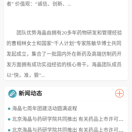
者” 价值观：“诚信、创新、...
团队优势海晶由拥有20多年药物研发和管理经验
极致、超越” ...
的曹相林女士和国家“千人计划”专家陈敏华博士共同
发起成立，集合了一批国内外在新药及高端仿制药开
发方面拥有成功实战经验的核心骨干。海晶团队成员
以“快，准，狠”...
新闻动态
海晶七周年团建活动圆满返程
北京海晶与药研学院共同推出 有关药品上市许可持有人（MAH）的直播课程
时光穿梭，白驹过隙，海晶已经七周岁啦！这七年我们携手同行，履践致远，砥砺深耕。值此海晶周年庆典之
时，举办了疫情三年后的首...
北京海晶与药研学院共同推出 有关药品上市许可持有人（MAH）的直播课程
北京海晶生物医药科技有限公司董事长兼总经理曹相林女士再次受邀做客药研学院直播间，对药品上市许可持有