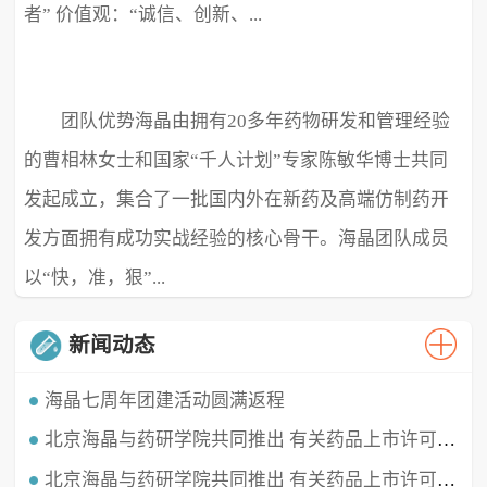
者” 价值观：“诚信、创新、...
团队优势海晶由拥有20多年药物研发和管理经验
极致、超越” ...
的曹相林女士和国家“千人计划”专家陈敏华博士共同
发起成立，集合了一批国内外在新药及高端仿制药开
发方面拥有成功实战经验的核心骨干。海晶团队成员
以“快，准，狠”...
新闻动态
海晶七周年团建活动圆满返程
北京海晶与药研学院共同推出 有关药品上市许可持有人（MAH）的直播课程
时光穿梭，白驹过隙，海晶已经七周岁啦！这七年我们携手同行，履践致远，砥砺深耕。值此海晶周年庆典之
时，举办了疫情三年后的首...
北京海晶与药研学院共同推出 有关药品上市许可持有人（MAH）的直播课程
北京海晶生物医药科技有限公司董事长兼总经理曹相林女士再次受邀做客药研学院直播间，对药品上市许可持有