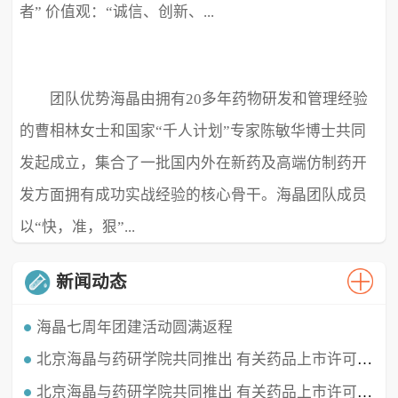
者” 价值观：“诚信、创新、...
团队优势海晶由拥有20多年药物研发和管理经验
极致、超越” ...
的曹相林女士和国家“千人计划”专家陈敏华博士共同
发起成立，集合了一批国内外在新药及高端仿制药开
发方面拥有成功实战经验的核心骨干。海晶团队成员
以“快，准，狠”...
新闻动态
海晶七周年团建活动圆满返程
北京海晶与药研学院共同推出 有关药品上市许可持有人（MAH）的直播课程
时光穿梭，白驹过隙，海晶已经七周岁啦！这七年我们携手同行，履践致远，砥砺深耕。值此海晶周年庆典之
时，举办了疫情三年后的首...
北京海晶与药研学院共同推出 有关药品上市许可持有人（MAH）的直播课程
北京海晶生物医药科技有限公司董事长兼总经理曹相林女士再次受邀做客药研学院直播间，对药品上市许可持有