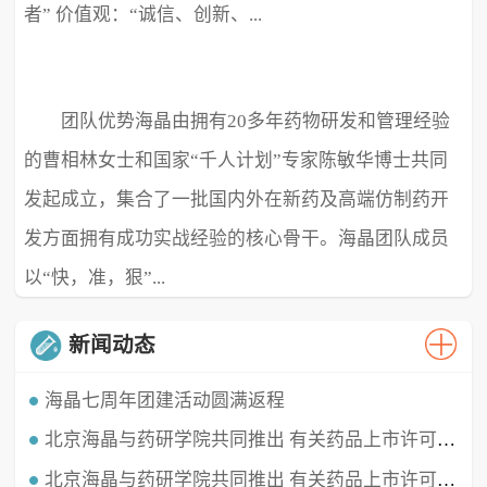
者” 价值观：“诚信、创新、...
团队优势海晶由拥有20多年药物研发和管理经验
极致、超越” ...
的曹相林女士和国家“千人计划”专家陈敏华博士共同
发起成立，集合了一批国内外在新药及高端仿制药开
发方面拥有成功实战经验的核心骨干。海晶团队成员
以“快，准，狠”...
新闻动态
海晶七周年团建活动圆满返程
北京海晶与药研学院共同推出 有关药品上市许可持有人（MAH）的直播课程
时光穿梭，白驹过隙，海晶已经七周岁啦！这七年我们携手同行，履践致远，砥砺深耕。值此海晶周年庆典之
时，举办了疫情三年后的首...
北京海晶与药研学院共同推出 有关药品上市许可持有人（MAH）的直播课程
北京海晶生物医药科技有限公司董事长兼总经理曹相林女士再次受邀做客药研学院直播间，对药品上市许可持有