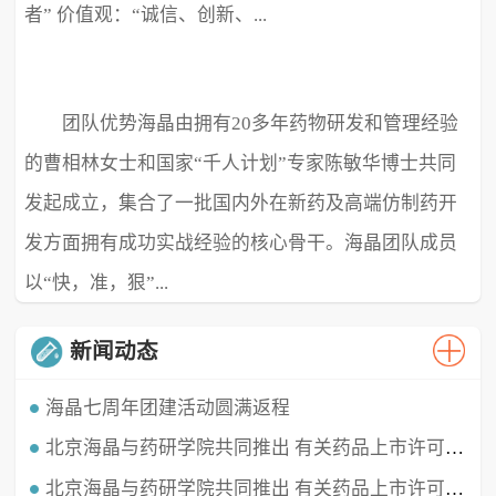
者” 价值观：“诚信、创新、...
团队优势海晶由拥有20多年药物研发和管理经验
极致、超越” ...
的曹相林女士和国家“千人计划”专家陈敏华博士共同
发起成立，集合了一批国内外在新药及高端仿制药开
发方面拥有成功实战经验的核心骨干。海晶团队成员
以“快，准，狠”...
新闻动态
海晶七周年团建活动圆满返程
北京海晶与药研学院共同推出 有关药品上市许可持有人（MAH）的直播课程
时光穿梭，白驹过隙，海晶已经七周岁啦！这七年我们携手同行，履践致远，砥砺深耕。值此海晶周年庆典之
时，举办了疫情三年后的首...
北京海晶与药研学院共同推出 有关药品上市许可持有人（MAH）的直播课程
北京海晶生物医药科技有限公司董事长兼总经理曹相林女士再次受邀做客药研学院直播间，对药品上市许可持有