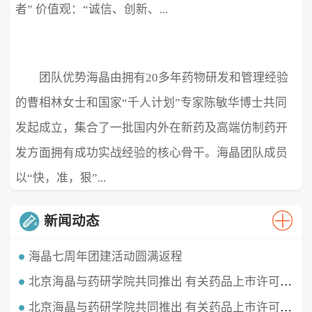
者” 价值观：“诚信、创新、...
团队优势海晶由拥有20多年药物研发和管理经验
极致、超越” ...
的曹相林女士和国家“千人计划”专家陈敏华博士共同
发起成立，集合了一批国内外在新药及高端仿制药开
发方面拥有成功实战经验的核心骨干。海晶团队成员
以“快，准，狠”...
新闻动态
海晶七周年团建活动圆满返程
北京海晶与药研学院共同推出 有关药品上市许可持有人（MAH）的直播课程
时光穿梭，白驹过隙，海晶已经七周岁啦！这七年我们携手同行，履践致远，砥砺深耕。值此海晶周年庆典之
时，举办了疫情三年后的首...
北京海晶与药研学院共同推出 有关药品上市许可持有人（MAH）的直播课程
北京海晶生物医药科技有限公司董事长兼总经理曹相林女士再次受邀做客药研学院直播间，对药品上市许可持有