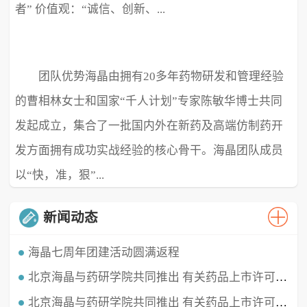
者” 价值观：“诚信、创新、...
团队优势海晶由拥有20多年药物研发和管理经验
极致、超越” ...
的曹相林女士和国家“千人计划”专家陈敏华博士共同
发起成立，集合了一批国内外在新药及高端仿制药开
发方面拥有成功实战经验的核心骨干。海晶团队成员
以“快，准，狠”...
新闻动态
海晶七周年团建活动圆满返程
北京海晶与药研学院共同推出 有关药品上市许可持有人（MAH）的直播课程
时光穿梭，白驹过隙，海晶已经七周岁啦！这七年我们携手同行，履践致远，砥砺深耕。值此海晶周年庆典之
时，举办了疫情三年后的首...
北京海晶与药研学院共同推出 有关药品上市许可持有人（MAH）的直播课程
北京海晶生物医药科技有限公司董事长兼总经理曹相林女士再次受邀做客药研学院直播间，对药品上市许可持有