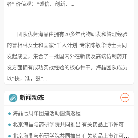
者” 价值观：“诚信、创新、...
团队优势海晶由拥有20多年药物研发和管理经验
极致、超越” ...
的曹相林女士和国家“千人计划”专家陈敏华博士共同
发起成立，集合了一批国内外在新药及高端仿制药开
发方面拥有成功实战经验的核心骨干。海晶团队成员
以“快，准，狠”...
新闻动态
海晶七周年团建活动圆满返程
北京海晶与药研学院共同推出 有关药品上市许可持有人（MAH）的直播课程
时光穿梭，白驹过隙，海晶已经七周岁啦！这七年我们携手同行，履践致远，砥砺深耕。值此海晶周年庆典之
时，举办了疫情三年后的首...
北京海晶与药研学院共同推出 有关药品上市许可持有人（MAH）的直播课程
北京海晶生物医药科技有限公司董事长兼总经理曹相林女士再次受邀做客药研学院直播间，对药品上市许可持有