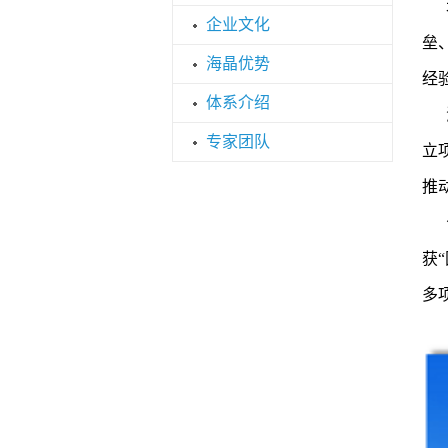
北
企业文化
垒
海晶优势
经
体系介绍
海
专家团队
立
推
公
获
多项