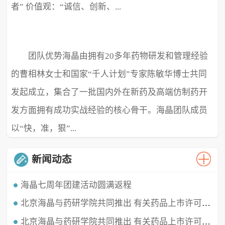
者” 价值观：“诚信、创新、...
团队优势海晶由拥有20多年药物研发和管理经验
极致、超越” ...
的曹相林女士和国家“千人计划”专家陈敏华博士共同
发起成立，集合了一批国内外在新药及高端仿制药开
发方面拥有成功实战经验的核心骨干。海晶团队成员
以“快，准，狠”...
新闻动态
海晶七周年团建活动圆满返程
北京海晶与药研学院共同推出 有关药品上市许可持有人（MAH）的直播课程
时光穿梭，白驹过隙，海晶已经七周岁啦！这七年我们携手同行，履践致远，砥砺深耕。值此海晶周年庆典之
时，举办了疫情三年后的首...
北京海晶与药研学院共同推出 有关药品上市许可持有人（MAH）的直播课程
北京海晶生物医药科技有限公司董事长兼总经理曹相林女士再次受邀做客药研学院直播间，对药品上市许可持有