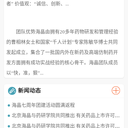
者” 价值观：“诚信、创新、...
团队优势海晶由拥有20多年药物研发和管理经验
极致、超越” ...
的曹相林女士和国家“千人计划”专家陈敏华博士共同
发起成立，集合了一批国内外在新药及高端仿制药开
发方面拥有成功实战经验的核心骨干。海晶团队成员
以“快，准，狠”...
新闻动态
海晶七周年团建活动圆满返程
北京海晶与药研学院共同推出 有关药品上市许可持有人（MAH）的直播课程
时光穿梭，白驹过隙，海晶已经七周岁啦！这七年我们携手同行，履践致远，砥砺深耕。值此海晶周年庆典之
时，举办了疫情三年后的首...
北京海晶与药研学院共同推出 有关药品上市许可持有人（MAH）的直播课程
北京海晶生物医药科技有限公司董事长兼总经理曹相林女士再次受邀做客药研学院直播间，对药品上市许可持有