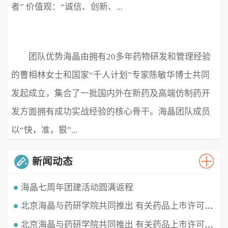
者” 价值观：“诚信、创新、...
团队优势海晶由拥有20多年药物研发和管理经验
极致、超越” ...
的曹相林女士和国家“千人计划”专家陈敏华博士共同
发起成立，集合了一批国内外在新药及高端仿制药开
发方面拥有成功实战经验的核心骨干。海晶团队成员
以“快，准，狠”...
新闻动态
海晶七周年团建活动圆满返程
北京海晶与药研学院共同推出 有关药品上市许可持有人（MAH）的直播课程
时光穿梭，白驹过隙，海晶已经七周岁啦！这七年我们携手同行，履践致远，砥砺深耕。值此海晶周年庆典之
时，举办了疫情三年后的首...
北京海晶与药研学院共同推出 有关药品上市许可持有人（MAH）的直播课程
北京海晶生物医药科技有限公司董事长兼总经理曹相林女士再次受邀做客药研学院直播间，对药品上市许可持有