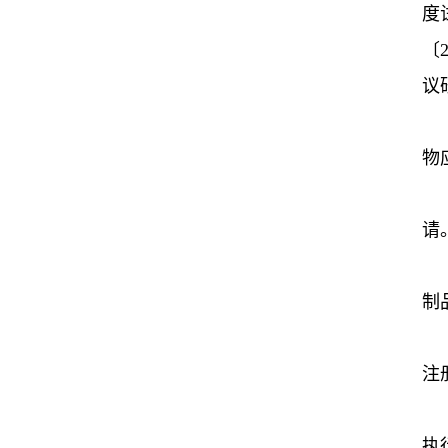
度
〔
议
一
物
二
请
三
制
四
注
本
执