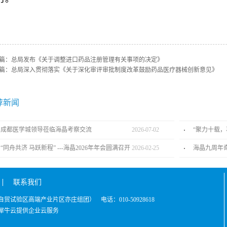
篇：
总局发布《关于调整进口药品注册管理有关事项的决定》
篇：
总局深入贯彻落实《关于深化审评审批制度改革鼓励药品医疗器械创新意见》
荐新闻
成都医学城领导莅临海晶考察交流
2026
-
07
-
02
“同舟共济 马跃新程” ---海晶2026年年会圆满召开
2026
-
02
-
25
海晶九周年
联系我们
京自贸试验区高端产业片区亦庄组团）
电话：010-50928618
犀牛云提供企业云服务