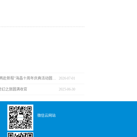
“聚力十载，再赴新程”海晶十周年庆典活动圆满完成
2026
-
07
-
01
奇幻之旅圆满收官
2025
-
06
-
30
微信云网站